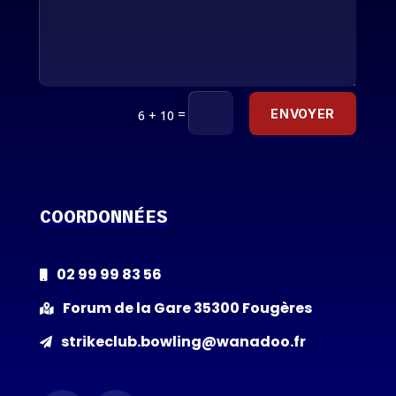
=
ENVOYER
6 + 10
COORDONNÉES
02 99 99 83 56

Forum de la Gare 35300 Fougères

strikeclub.bowling@wanadoo.fr
