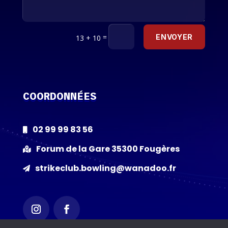
=
ENVOYER
13 + 10
COORDONNÉES
02 99 99 83 56

Forum de la Gare 35300 Fougères

strikeclub.bowling@wanadoo.fr
